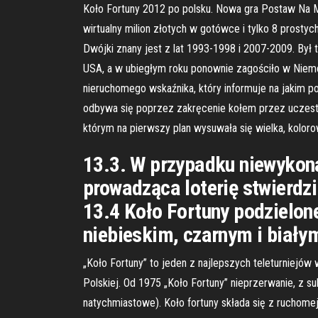
Koło Fortuny 2012 po polsku. Nowa gra Postaw Na Mi
wirtualny milion złotych w gotówce i tylko 8 prostych
Dwójki znany jest z lat 1993-1998 i 2007-2009. Był
USA, a w ubiegłym roku ponownie zagościło w Niemcze
nieruchomego wskaźnika, który informuje na jakim po
odbywa się poprzez zakręcenie kołem przez uczestni
którym na pierwszy plan wysuwała się wielka, koloro
13.3. W przypadku niewykon
prowadząca loterię stwierdz
13.4 Koło Fortuny podzielone
niebieskim, czarnym i biały
„Koło Fortuny” to jeden z najlepszych teleturniejów 
Polskiej. Od 1975 „Koło Fortuny” nieprzerwanie, z 
natychmiastowe). Koło fortuny składa się z ruchomej 