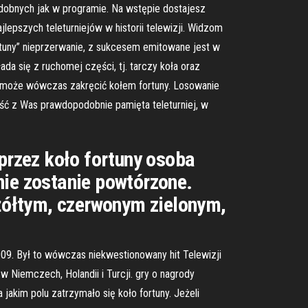
podobnych jak w programie. Na wstępie dostajesz
ajlepszych teleturniejów w historii telewizji. Widzom
rtuny” nieprzerwanie, z sukcesem emitowane jest w
da się z ruchomej części, tj. tarczy koła oraz
ry, może wówczas zakręcić kołem fortuny. Losowanie
ść z Was prawdopodobnie pamięta teleturniej, w
rzez koło fortuny osoba
nie zostanie powtórzone.
 żółtym, czerwonym zielonym,
2009. Był to wówczas niekwestionowany hit Telewizji
 Niemczech, Holandii i Turcji. gry o nagrody
 jakim polu zatrzymało się koło fortuny. Jeżeli