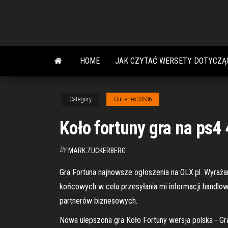
Skip
to
the
content
HOME
JAK CZYTAĆ WERSETY DOTYCZĄ
Category
Gutierrex30536
Koło fortuny gra na ps4 
By
MARK ZUCKERBERG
Gra Fortuna najnowsze ogłoszenia na OLX.pl. Wyraż
końcowych w celu przesyłania mi informacji handlow
partnerów biznesowych.
Nowa ulepszona gra Koło Fortuny wersja polska - Gra