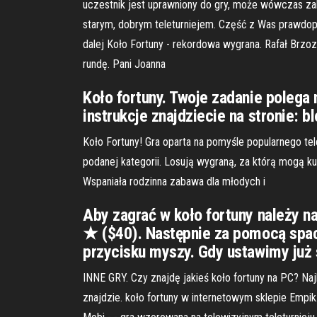
uczestnik jest uprawniony do gry, może wówczas za
starym, dobrym teleturniejem. Część z Was prawdopo
dalej Koło Fortuny - rekordowa wygrana. Rafał Brzoz
rundę. Pani Joanna
Koło fortuny. Twoje zadanie polega
instrukcje znajdziecie na stronie: b
Koło Fortuny! Gra oparta na pomyśle popularnego te
podanej kategorii. Losują wygraną, za którą mogą kup
Wspaniała rodzinna zabawa dla młodych i
Aby zagrać w koło fortuny należy na
★ ($40). Następnie za pomocą spac
przycisku myszy. Gdy ustawimy już 
INNE GRY. Czy znajdę jakieś koło fortuny na PC? Na
znajdzie. koło fortuny w internetowym sklepie Empi