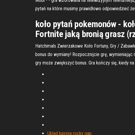
Mobi - - gra wzorowana na telewizyjnym teleturnieju
pytań na które musimy prawidłowo odpowiedzieć że
koło pytań pokemonów - koło 
Fortnite jaką bronią grasz (
Hatchimals Zwierzakowe Koło Fortuny, Gry / Zabawki,
bonus do wymiany! Rozpocznijcie grę, wymieniając 
gry może zwiększyć bonus. Gra kończy się, kiedy n
Układ kasyna rocky gap