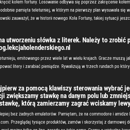
kręcić kołem fortuny. Losowanie odbywa się poprzez zakręcenie kołem 
dobnie pamięta teleturniej, w którym na pierwszy plan wysuwała się wi
owski zauważył, że w historii nowego Koła Fortuny, takiej sytuacji jes
 na utworzeniu słówka z literek. Należy to zrob
log.lekcjaholenderskiego.nl
leturnieju, emitowango przez wiele lat w wielu krajach. Gracze muszą 
ować litery i zarabiać pieniądze. Rywalizują w trzech rundach po których
jpierw za pomocą klawiszy sterowania wybrać jed
ji zwiększamy stawkę na danym polu lub zmnie
stawkę, którą zamierzamy zagrać wciskamy lewy 
jlepiej bez żadnych emulatorów. Pamiętam, że na commodore i amidze by
k.com. Przeglądaj tysiące produktów, zamów i skorzystaj z darmowej d