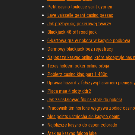
Petit casino toulouse saint cyprien
Lave vaisselle geant casino pessac
Jak pozbyć się pokerowej twarzy
Blackjack 48 off road jack
6-kartowa gra w pokera w kasynie podkowa
Darmowy blackjack bez rejestracji
Najlepsze kasyno online, które akceptuje nas
Texas holdem poker online srbija
Pobierz casino king part 1 480p
Uprawia hazard z fałszywą haramem pienięż
Placa mae 4 sloty ddr2
Jak zainstalować filc na stole do pokera
Pracownik tim hortons wygrywa zodiac casino
Mes points uśmiecha się kasyno geant
Najbliższe kasyno do aspen colorado
Atak na kasyno falcon lake