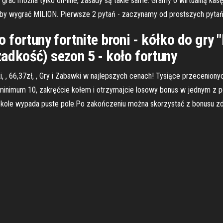
, grać można tylko on-line, zasady są takie same. Gramy o wirtualną ka
by wygrać MILION. Pierwsze 2 pytań - zaczynamy od prostszych pytań 
fortuny fortnite broni - kółko do gry "K
rzadkość) sezon 5 - koło fortuny
 , 66,37zł, , Gry i Zabawki w najlepszych cenach! Tysiące przeceniony
minimum 10, zakręćcie kołem i otrzymajcie losowy bonus w jednym z pó
a kole wypada puste pole.Po zakończeniu można skorzystać z bonusu zd