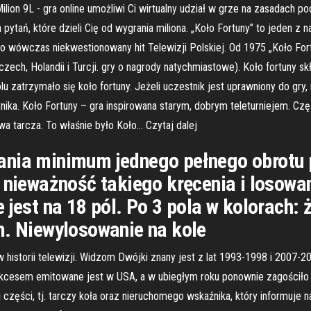
lion 9L - gra online umożliwi Ci wirtualny udział w grze na zasadach 
 pytań, które dzieli Cię od wygrania miliona. „Koło Fortuny” to jeden z n
 to wówczas niekwestionowany hit Telewizji Polskiej. Od 1975 „Koło Fo
ch, Holandii i Turcji. gry o nagrody natychmiastowe). Koło fortuny skła
lu zatrzymało się koło fortuny. Jeżeli uczestnik jest uprawniony do g
ka. Koło Fortuny – gra inspirowana starym, dobrym teleturniejem. Czę
wa tarcza. To właśnie było Koło… Czytaj dalej
ania minimum jednego pełnego obrotu p
i nieważność takiego kręcenia i losowa
 jest na 18 pól. Po 3 pola w kolorach:
m. Niewylosowanie na kole
w historii telewizji. Widzom Dwójki znany jest z lat 1993-1998 i 2007-
sukcesem emitowane jest w USA, a w ubiegłym roku ponownie zagościło w
części, tj. tarczy koła oraz nieruchomego wskaźnika, który informuje na