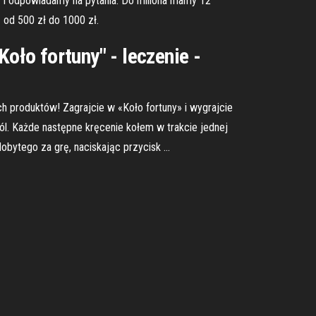
sę i odpowiadamy na pytania. Do miliona mamy 12
od 500 zł do 1000 zł.
oło fortuny" - leczenie -
ch produktów! Zagrajcie w «Koło fortuny» i wygrajcie
l. Każde następne kręcenie kołem w trakcie jednej
obytego za grę, naciskając przycisk …