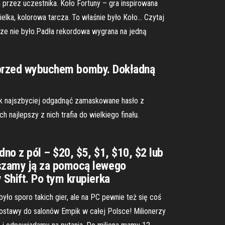
przez uczestnika. Koło Fortuny – gra inspirowana
elka, kolorowa tarcza. To właśnie było Koło… Czytaj
zcze nie było.Padła rekordowa wygrana na jedną
ić przed wybuchem bomby. Dokładną
jak najszbyciej odgadnąć zamaskowane hasło z
 najlepszy z nich trafia do wielkiego finału.
no z pól – $20, $5, $1, $10, $2 lub
jszamy ją za pomocą lewego
Shift. Po tym krupierka
ło sporo takich gier, ale na PC pewnie też się coś
ostawy do salonów Empik w całej Polsce! Milionerzy