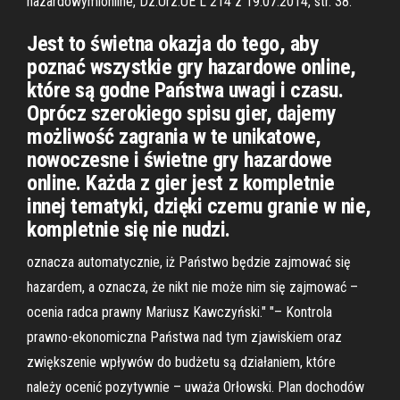
hazardowymionline, Dz.Urz.UE L 214 z 19.07.2014, str. 38.
Jest to świetna okazja do tego, aby
poznać wszystkie gry hazardowe online,
które są godne Państwa uwagi i czasu.
Oprócz szerokiego spisu gier, dajemy
możliwość zagrania w te unikatowe,
nowoczesne i świetne gry hazardowe
online. Każda z gier jest z kompletnie
innej tematyki, dzięki czemu granie w nie,
kompletnie się nie nudzi.
oznacza automatycznie, iż Państwo będzie zajmować się
hazardem, a oznacza, że nikt nie może nim się zajmować –
ocenia radca prawny Mariusz Kawczyński." "– Kontrola
prawno-ekonomiczna Państwa nad tym zjawiskiem oraz
zwiększenie wpływów do budżetu są działaniem, które
należy ocenić pozytywnie – uważa Orłowski. Plan dochodów