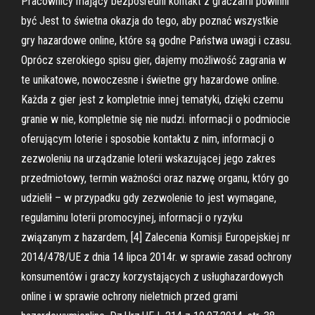
Pracownicy mający bezpośredni kontakt z graczami powinni
być Jest to świetna okazja do tego, aby poznać wszystkie
gry hazardowe online, które są godne Państwa uwagi i czasu.
Oprócz szerokiego spisu gier, dajemy możliwość zagrania w
te unikatowe, nowoczesne i świetne gry hazardowe online.
Każda z gier jest z kompletnie innej tematyki, dzięki czemu
granie w nie, kompletnie się nie nudzi. informacji o podmiocie
oferującym loterie i sposobie kontaktu z nim, informacji o
zezwoleniu na urządzanie loterii wskazującej jego zakres
przedmiotowy, termin ważności oraz nazwę organu, który go
udzielił – w przypadku gdy zezwolenie to jest wymagane,
regulaminu loterii promocyjnej, informacji o ryzyku
związanym z hazardem, [4] Zalecenia Komisji Europejskiej nr
2014/478/UE z dnia 14 lipca 2014r. w sprawie zasad ochrony
konsumentów i graczy korzystających z usłughazardowych
online i w sprawie ochrony nieletnich przed grami