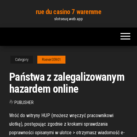
Skip
rue du casino 7 waremme
to
slotseuq.web.app
the
content
Category
Roever35901
Państwa z zalegalizowanym
hazardem online
By
PUBLISHER
Wróć do witryny HUP (możesz wręczyć pracownikowi
ulotkę), postępując zgodnie z krokami sprawdzania
poprawności opisanymi w ulotce > otrzymasz wiadomość e-