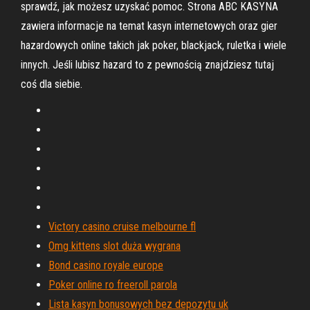
sprawdź, jak możesz uzyskać pomoc. Strona ABC KASYNA
zawiera informacje na temat kasyn internetowych oraz gier
hazardowych online takich jak poker, blackjack, ruletka i wiele
innych. Jeśli lubisz hazard to z pewnością znajdziesz tutaj
coś dla siebie.
Victory casino cruise melbourne fl
Omg kittens slot duża wygrana
Bond casino royale europe
Poker online ro freeroll parola
Lista kasyn bonusowych bez depozytu uk