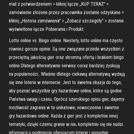
mail z potwierdzeniem > kliknij łącze „KUP TERAZ" >
zamówienie złożone przez pracownika zostanie odzyskane >
kliknij „Historia zamówienia" > „Zobacz szczegóły" > zostanie
wyświetlone łącze Pobierania i Produkt.
Lotto online vs. Bingo online. Niestety, lotto online ma często
również gorsze opinie. Są one związane przede wszystkim z
przeciętną jakością gier oraz skromną ofertą i brakiem bingo
online.Dlatego alternatywne serwisy coraz bardziej zyskują
na popularności.. Właśnie dlatego ciekawą alternatywą wydają
się inne loterie w internecie. Jest to świetna okazja do tego,
aby poznać wszystkie gry hazardowe online, które są godne
Państwa uwagi i czasu. Oprócz szerokiego spisu gier, dajemy
możliwość zagrania w te unikatowe, nowoczesne i świetne
gry hazardowe online. Każda z gier jest z kompletnie innej
tematyki, dzięki czemu granie w nie, kompletnie się nie nudzi.
informacji o podmiocie oferującym loterie i sposobie