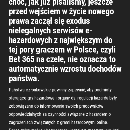
choć, jak już pisaliśmy, jeszcze
przed wejściem w życie nowego
prawa zaczął się exodus
nielegalnych serwisów e-
hazardowych z największym do
tej pory graczem w Polsce, czyli
Bet 365 na czele, nie oznacza to
automatycznie wzrostu dochodów
państwa.
Państwa członkowskie powinny zapewnić, aby podmioty
oferujące gry hazardowe i organy ds. regulacji hazardu były
zobowiązane do informowania swoich pracowników
odpowiedzialnych za czynności związane z hazardem o
zagrożeniach związanych z grami hazardowymi online.